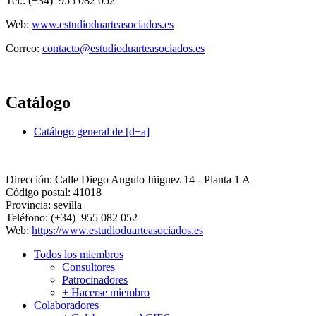
Tel.: (+34) 955 082 052
Web:
www.estudioduarteasociados.es
Correo:
contacto@estudioduarteasociados.es
Catálogo
Catálogo general de [d+a]
Dirección:
Calle Diego Angulo Iñiguez 14 - Planta 1 A
Código postal:
41018
Provincia:
sevilla
Teléfono:
(+34) 955 082 052
Web:
https://www.estudioduarteasociados.es
Todos los miembros
Consultores
Patrocinadores
+ Hacerse miembro
Colaboradores