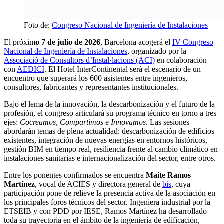
Foto de:
Congreso Nacional de Ingeniería de Instalaciones
El próxim
o 7 de julio de 2026
, Barcelona acogerá el
IV Congreso
Nacional de Ingeniería de Instalaciones
, organizado por la
Associació de Consultors d’Instal·lacions (ACI)
en colaboración
con
AEDICI
. El Hotel InterContinental será el escenario de un
encuentro que superará los 600 asistentes entre ingenieros,
consultores, fabricantes y representantes institucionales.
Bajo el lema de la innovación, la descarbonización y el futuro de la
profesión, el congreso articulará su programa técnico en torno a tres
ejes:
Cocreamos
,
Compartimos
e
Innovamos
. Las sesiones
abordarán temas de plena actualidad: descarbonización de edificios
existentes, integración de nuevas energías en entornos históricos,
gestión BIM en tiempo real, resiliencia frente al cambio climático en
instalaciones sanitarias e internacionalización del sector, entre otros.
Entre los ponentes confirmados se encuentra
Maite Ramos
Martínez
, vocal de ACIES y directora general de
bis
, cuya
participación pone de relieve la presencia activa de la asociación en
los principales foros técnicos del sector. Ingeniera industrial por la
ETSEIB y con PDD por IESE, Ramos Martínez ha desarrollado
toda su trayectoria en el ámbito de la ingeniería de edificación,