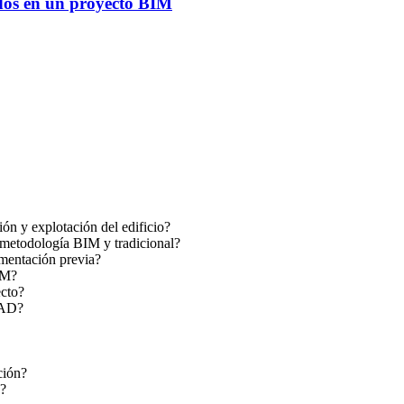
ados en un proyecto BIM
ón y explotación del edificio?
n metodología BIM y tradicional?
ementación previa?
IM?
ecto?
CAD?
ción?
n?