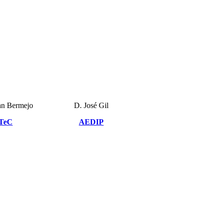
an Bermejo
D. José Gil
TeC
AEDIP