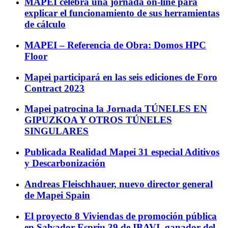
MAPEI celebra una jornada on-line para
explicar el funcionamiento de sus herramientas
de cálculo
MAPEI – Referencia de Obra: Domos HPC
Floor
Mapei participará en las seis ediciones de Foro
Contract 2023
Mapei patrocina la Jornada TÚNELES EN
GIPUZKOA Y OTROS TÚNELES
SINGULARES
Publicada Realidad Mapei 31 especial Aditivos
y Descarbonización
Andreas Fleischhauer, nuevo director general
de Mapei Spain
El proyecto 8 Viviendas de promoción pública
en Salvador Espriu 39 de IBAVI, ganador del